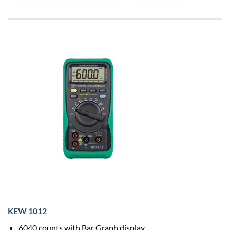
KEW 1012
6040 counts with Bar Graph display