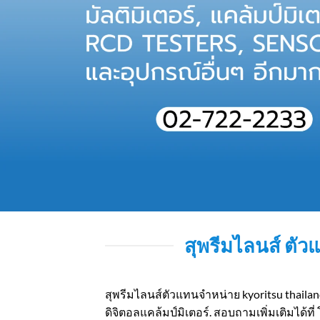
สุพรีมไลนส์ ตั
สุพรีมไลนส์ตัวแทนจำหน่าย kyoritsu thailand 
ดิจิตอลแคล้มป์มิเตอร์. สอบถามเพิ่มเติมได้ที่