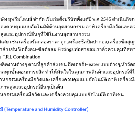
ิษัท สุพรีมไลนส์ จำกัด เริ่มก่อตั้งบริษัทตั้งแต่ปี พ.ศ 2545 ดำเนินกิจ
ื่องควบคุมแบบอัตโนมัติด้านอุตสาหกรรม อาทิ เครื่องมือวัดและค
าพสูงและอุปกรณ์อื่นๆที่ใช้ในงานอุตสาหกรรม
ศษ เช่น เครื่องรัดกล่องราคาถูก,เครื่องซีลปิดปากถุง,เครื่องซีล
์ว เช่น ฟิตติ้งลม-ข้อต่อลม Fittings,ท่อสายลม,วาล์วควบคุมทิ
 F.R.L Combination
งานต่างๆ ตามที่ลูกค้าส่ง เช่น ฮีตเตอร์ Heater แบบต่างๆ,หัววัดอ
กลทุกขั้นตอนการผลิต ทำให้มั่นใจในคุณภาพสินค้าและอุปกรณ์ที่
อุตสาหกรรมเครื่องมือวัดและเครื่องควบคุมแบบอัตโนมัติ อาทิ เครื่อ
ณภาพสูงและอุปกรณ์อื่นๆเป็นต้น
หกรรมเครื่องมือวัด และเครื่องควบคุมแบบอัตโนมัติ อาทิเช่น
มิ (Temperature and Humidity Controller)