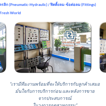
รลิก (Pneumatic-Hydraulic) / ฟิตติ้งลม-ข้อต่อลม (Fittings)
 Fresh World
“เรามีทีมงานพร้อมที่จะให้บริการกับลูกค้าเสมอ
มั่นใจกับการบริการก่อน และหลังการขาย
จากประสบการณ์
ในวงการอุตสาหกรรม”