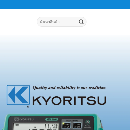
Search
for: