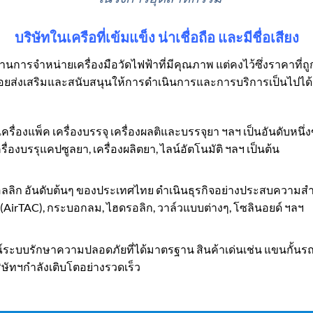
บริษัทในเครือที่เข้มแข็ง น่าเชื่อถือ และมีชื่อเสียง
รจำหน่ายเครื่องมือวัดไฟฟ้าที่มีคุณภาพ แต่คงไว้ซึ่งราคาที่ถูกก
 คอยส่งเสริมและสนับสนุนให้การดำเนินการและการบริการเป็นไปได้ด
์ เครื่องแพ็ค เครื่องบรรจุ เครื่องผลติและบรรจุยา ฯลฯ เป็นอันดับห
เครื่องบรรุแคปซูลยา, เครื่องผลิตยา, ไลน์อัตโนมัติ ฯลฯ เป็นต้น
อลลิก อันดับต้นๆ ของประเทศไทย ดำเนินธุรกิจอย่างประสบความสำเร็
ทค (AirTAC), กระบอกลม, ไฮดรอลิก, วาล์วแบบต่างๆ, โซลินอยด์ ฯลฯ
์ระบบรักษาความปลอดภัยที่ได้มาตรฐาน สินค้าเด่นเช่น แขนกั้นรถยนต
บริษัทฯกำลังเติบโตอย่างรวดเร็ว