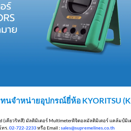
วแทนจำหน่ายอุปกรณ์ยี่ห้อ KYORITSU
(เคียวริทสึ) มัลติมิเตอร์ Multimeterดิจิตอลมัลติมิเตอร์ แคล้มป์ม
 โทร.
02-722-2233
หรือ Email :
sales@supremelines.co.th