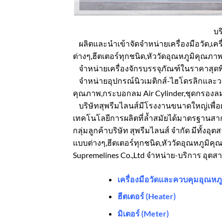
บร
ผลิตและนำเข้าจัดจำหน่ายเครื่องมือวัด,เคร
ต่างๆ,ฮีตเตอร์ทุกชนิด,หัววัดอุณหภูมิคุณภ
จำหน่ายเครื่องจักรบรรจุภัณฑ์ในราคาสุดพิเ
จำหน่ายอุปกรณ์นิวเมติกส์-ไฮโดรลิกและวาล
คุณภาพ,กระบอกลม Air Cylinder,ชุดกรองลม
บริษัทสุพรีมไลนส์มีโรงงานขนาดใหญ่เพื่อผลิต
เทคโนโลยีการผลิตที่ล้ำสมัยได้มาตรฐานสา
กลุ่มลูกค้าบริษัท สุพรีมไลนส์ จำกัด มีทั้ง
แบบต่างๆ,ฮีตเตอร์ทุกชนิด,หัววัดอุณหภูมิคุ
Supremelines Co.,Ltd จำหน่าย-บริการ อุตสา
เครื่องมือวัดและควบคุมอุณหภู
ฮีตเตอร์ (Heater)
มิเตอร์ (Meter)