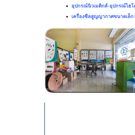
อุปกรณ์นิวเมติกส์-อุปกรณ์ไฮโด
เครื่องซีลสูญญากาศขนาดเล็ก