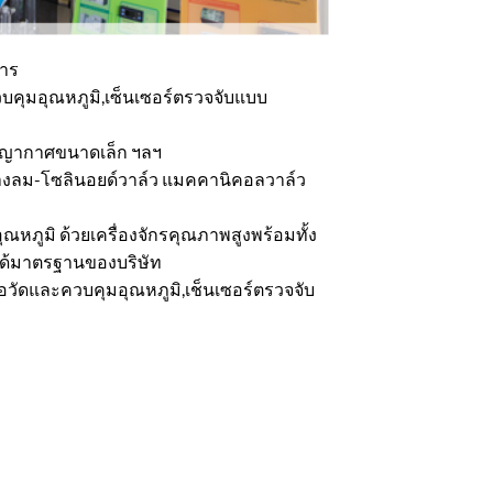
การ
วบคุมอุณหภูมิ,เซ็นเซอร์ตรวจจับแบบ
สูญญากาศขนาดเล็ก ฯลฯ
ศทางลม-โซลินอยด์วาล์ว แมคคานิคอลวาล์ว
ุณหภูมิ ด้วยเครื่องจักรคุณภาพสูงพร้อมทั้ง
ได้มาตรฐานของบริษัท
งมือวัดและควบคุมอุณหภูมิ,เช็นเซอร์ตรวจจับ