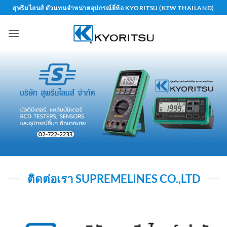
Skip
สุพรีมไลนส์ ตัวแทนจำหน่ายอุปกรณ์ยี่ห้อ KYORITSU (KEW THAILAND)
to
content
ติดต่อเรา SUPREMELINES CO.,LTD