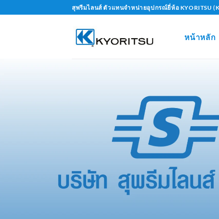
Skip
สุพรีมไลนส์ ตัวแทนจำหน่ายอุปกรณ์ยี่ห้อ KYORITS
to
content
หน้าหลัก