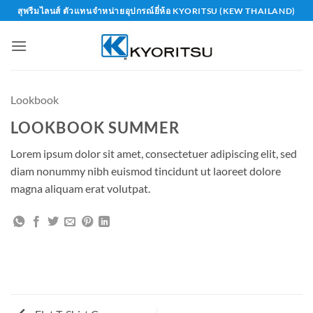
Skip
สุพรีมไลนส์ ตัวแทนจำหน่ายอุปกรณ์ยี่ห้อ KYORITSU (KEW THAILAND)
to
content
Lookbook
LOOKBOOK SUMMER
Lorem ipsum dolor sit amet, consectetuer adipiscing elit, sed
diam nonummy nibh euismod tincidunt ut laoreet dolore
magna aliquam erat volutpat.