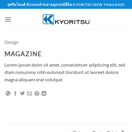
Skip
สุพรีมไลนส์ ตัวแทนจำหน่ายอุปกรณ์ยี่ห้อ KYORITSU (KEW THAILAND)
to
content
Design
MAGAZINE
Lorem ipsum dolor sit amet, consectetuer adipiscing elit, sed
diam nonummy nibh euismod tincidunt ut laoreet dolore
magna aliquam erat volutpat