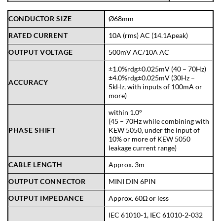
CONDUCTOR SIZE
Ø68mm
RATED CURRENT
10A (rms) AC (14.1Apeak)
OUTPUT VOLTAGE
500mV AC/10A AC
±1.0%rdg±0.025mV (40 – 70Hz)
±4.0%rdg±0.025mV (30Hz –
ACCURACY
5kHz, with inputs of 100mA or
more)
within 1.0°
(45 – 70Hz while combining with
PHASE SHIFT
KEW 5050, under the input of
10% or more of KEW 5050
leakage current range)
CABLE LENGTH
Approx. 3m
OUTPUT CONNECTOR
MINI DIN 6PIN
OUTPUT IMPEDANCE
Approx. 60Ω or less
IEC 61010-1, IEC 61010-2-032