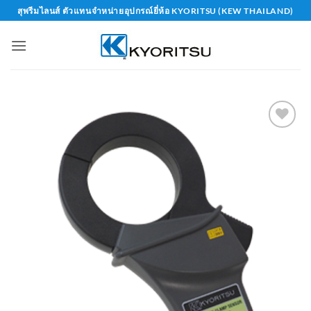
Skip
สุพรีมไลนส์ ตัวแทนจำหน่ายอุปกรณ์ยี่ห้อ KYORITSU (KEW THAILAND)
to
content
Add to
wishlist