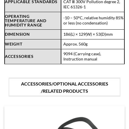
APPLICABLE STANDARDS
CAT Ⅲ 300V Pollution degree 2,
IEC 61326-1
OPERATING
-10 – 50°C, relative humidity 85%
TEMPERATURE AND
or less (no condensation)
HUMIDITY RANGE
DIMENSION
186(L) × 129(W) × 53(D)mm
WEIGHT
Approx. 560g
9094 (Carrying case),
ACCESSORIES
Instruction manual
ACCESSORIES/OPTIONAL ACCESSORIES
/RELATED PRODUCTS