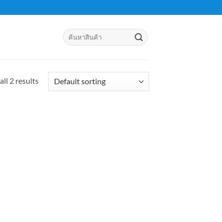
Search
for:
ll 2 results
d to
hlist