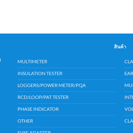
สินค้า
เวศ
MULTIMETER
CL
INSULATION TESTER
EAR
LOGGERS/POWER METER/PQA
MUL
RCD/LOOP/PAT TESTER
INT
PHASE INDICATOR
VOL
OTHER
CL
EVSE ADAPTER