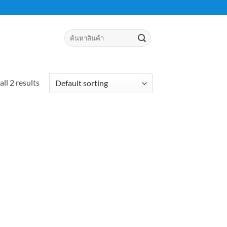
Search
for:
ll 2 results
d to
hlist