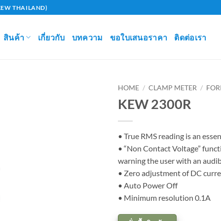
U (KEW THAILAND)
สินค้า
เกี่ยวกับ
บทความ
ขอใบเสนอราคา
ติดต่อเรา
HOME
/
CLAMP METER
/
FOR
KEW 2300R
Add to
wishlist
• True RMS reading is an esse
• “Non Contact Voltage” functi
warning the user with an audib
• Zero adjustment of DC curren
• Auto Power Off
• Minimum resolution 0.1A