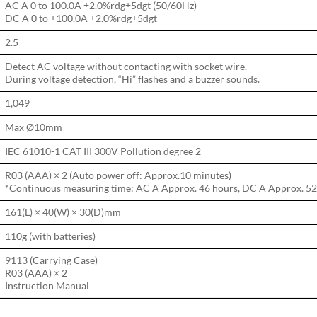
AC A 0 to 100.0A ±2.0%rdg±5dgt (50/60Hz)
DC A 0 to ±100.0A ±2.0%rdg±5dgt
2.5
Detect AC voltage without contacting with socket wire.
During voltage detection, “Hi” flashes and a buzzer sounds.
1,049
Max Ø10mm
IEC 61010-1 CAT III 300V Pollution degree 2
R03 (AAA) × 2 (Auto power off: Approx.10 minutes)
*Continuous measuring time: AC A Approx. 46 hours, DC A Approx. 52
161(L) × 40(W) × 30(D)mm
110g (with batteries)
9113 (Carrying Case)
R03 (AAA) × 2
Instruction Manual