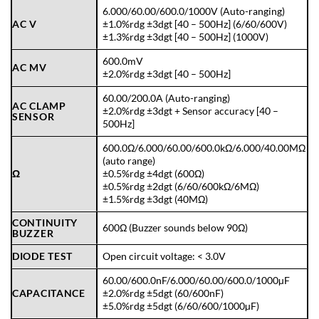
6.000/60.00/600.0/1000V (Auto-ranging)
AC V
±1.0%rdg ±3dgt [40 – 500Hz] (6/60/600V)
±1.3%rdg ±3dgt [40 – 500Hz] (1000V)
600.0mV
AC MV
±2.0%rdg ±3dgt [40 – 500Hz]
60.00/200.0A (Auto-ranging)
AC CLAMP
±2.0%rdg ±3dgt + Sensor accuracy [40 –
SENSOR
500Hz]
600.0Ω/6.000/60.00/600.0kΩ/6.000/40.00MΩ
(auto range)
Ω
±0.5%rdg ±4dgt (600Ω)
±0.5%rdg ±2dgt (6/60/600kΩ/6MΩ)
±1.5%rdg ±3dgt (40MΩ)
CONTINUITY
600Ω (Buzzer sounds below 90Ω)
BUZZER
DIODE TEST
Open circuit voltage: < 3.0V
60.00/600.0nF/6.000/60.00/600.0/1000µF
CAPACITANCE
±2.0%rdg ±5dgt (60/600nF)
±5.0%rdg ±5dgt (6/60/600/1000µF)