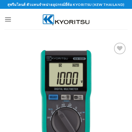
Skip
สุพรีมไลนส์ ตัวแทนจำหน่ายอุปกรณ์ยี่ห้อ KYORITSU (KEW THAILAND)
to
content
Add to
wishlist