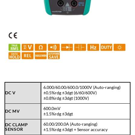
6.000/60.00/600.0/1000V (Auto-ranging)
DC V
±0.5%rdg ±3dgt (6/60/600V)
±0.8%rdg ±3dgt (1000V)
600.0mV
DC MV
±1.5%rdg ±3dgt
60.00/200.0A (Auto-ranging)
DC CLAMP
SENSOR
±1.5%rdg ±3dgt + Sensor accuracy