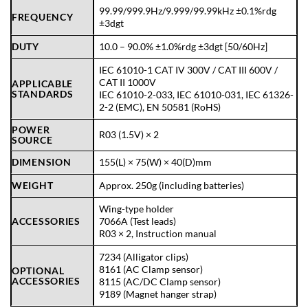
99.99/999.9Hz/9.999/99.99kHz ±0.1%rdg
FREQUENCY
±3dgt
DUTY
10.0 – 90.0% ±1.0%rdg ±3dgt [50/60Hz]
IEC 61010-1 CAT IV 300V / CAT III 600V /
CAT II 1000V
APPLICABLE
STANDARDS
IEC 61010-2-033, IEC 61010-031, IEC 61326-
2-2 (EMC), EN 50581 (RoHS)
POWER
R03 (1.5V) × 2
SOURCE
DIMENSION
155(L) × 75(W) × 40(D)mm
WEIGHT
Approx. 250g (including batteries)
Wing-type holder
ACCESSORIES
7066A (Test leads)
R03 × 2, Instruction manual
7234 (Alligator clips)
8161 (AC Clamp sensor)
OPTIONAL
ACCESSORIES
8115 (AC/DC Clamp sensor)
9189 (Magnet hanger strap)