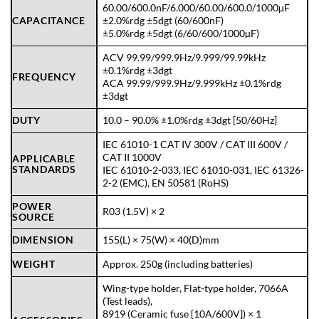
60.00/600.0nF/6.000/60.00/600.0/1000µF
CAPACITANCE
±2.0%rdg ±5dgt (60/600nF)
±5.0%rdg ±5dgt (6/60/600/1000µF)
ACV 99.99/999.9Hz/9.999/99.99kHz
±0.1%rdg ±3dgt
FREQUENCY
ACA 99.99/999.9Hz/9.999kHz ±0.1%rdg
±3dgt
DUTY
10.0 – 90.0% ±1.0%rdg ±3dgt [50/60Hz]
IEC 61010-1 CAT IV 300V / CAT III 600V /
CAT II 1000V
APPLICABLE
STANDARDS
IEC 61010-2-033, IEC 61010-031, IEC 61326-
2-2 (EMC), EN 50581 (RoHS)
POWER
R03 (1.5V) × 2
SOURCE
DIMENSION
155(L) × 75(W) × 40(D)mm
WEIGHT
Approx. 250g (including batteries)
Wing-type holder, Flat-type holder, 7066A
(Test leads),
8919 (Ceramic fuse [10A/600V]) × 1