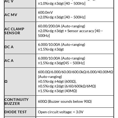
AC V
±1.0%rdg ±3dgt [40 – 500Hz]
600.0mV
AC MV
±2.0%rdg ±3dgt [40 – 500Hz]
60.00/200.0A (Auto-ranging)
AC CLAMP
±2.0%rdg ±3dgt + Sensor accuracy [40 –
SENSOR
500Hz]
6.000/10.00A (Auto-ranging)
DC A
±1.5%rdg ±3dgt
6.000/10.00A (Auto-ranging)
AC A
±1.5%rdg ±3dgt[45 – 500Hz]
600.0Ω/6.000/60.00/600.0kΩ/6.000/40.00MΩ
(Auto-ranging)
Ω
±0.5%rdg ±4dgt (600Ω),
±0.5%rdg ±2dgt (6/60/600kΩ/6MΩ)
±1.5%rdg ±3dgt (40MΩ)
CONTINUITY
600Ω (Buzzer sounds below 90Ω)
BUZZER
DIODE TEST
Open circuit voltage: < 3.0V