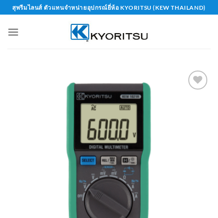
Skip
สุพรีมไลนส์ ตัวแทนจำหน่ายอุปกรณ์ยี่ห้อ KYORITSU (KEW THAILAND)
to
content
Add to
wishlist